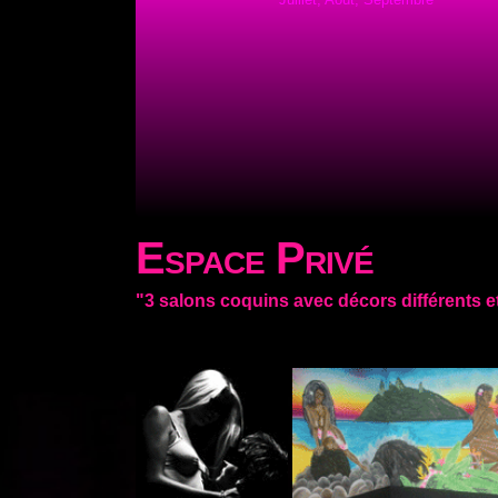
Espace Privé
"3 salons coquins avec décors différents e