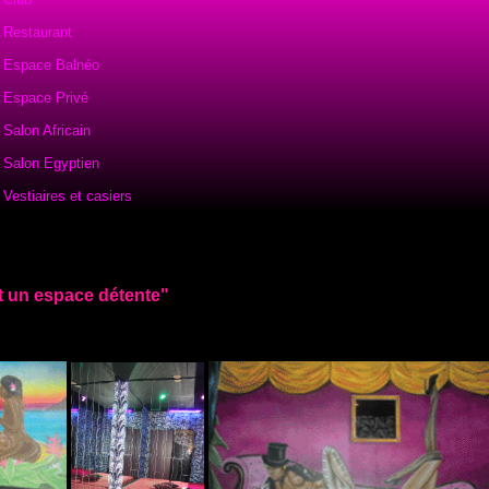
Restaurant
Espace Balnéo
Espace Privé
Salon Africain
Salon Egyptien
Vestiaires et casiers
t un espace détente"