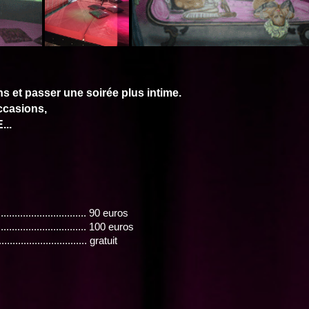
ns et passer une soirée plus intime.
ccasions,
..
............................... 90 euros
.............................. 100 euros
............................ gratuit