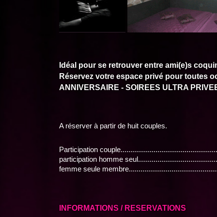
Idéal pour se retrouver entre ami(e)s coqui
Réservez votre espace privé pour toutes o
ANNIVERSAIRE - SOIREES ULTRA PRIVEE.
A réserver à partir de huit couples.
Participation couple..................................................
participation homme seul..........................................
femme seule membre.................................................
INFORMATIONS / RESERVATIONS